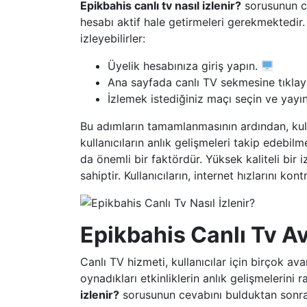
Epikbahis canlı tv nasıl izlenir?
sorusunun ce
hesabı aktif hale getirmeleri gerekmektedir.
izleyebilirler:
Üyelik hesabınıza giriş yapın.
Ana sayfada canlı TV sekmesine tıklay
İzlemek istediğiniz maçı seçin ve yayı
Bu adımların tamamlanmasının ardından, kullan
kullanıcıların anlık gelişmeleri takip edebilm
da önemli bir faktördür. Yüksek kaliteli bir i
sahiptir. Kullanıcıların, internet hızlarını kon
Epikbahis Canlı Tv Av
Canlı TV hizmeti, kullanıcılar için birçok av
oynadıkları etkinliklerin anlık gelişmelerini ra
izlenir?
sorusunun cevabını bulduktan sonra, 