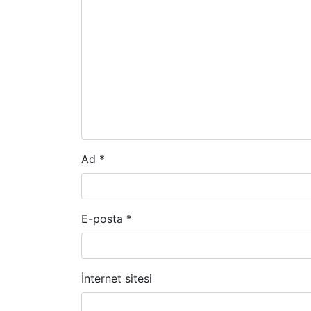
Ad
*
E-posta
*
İnternet sitesi