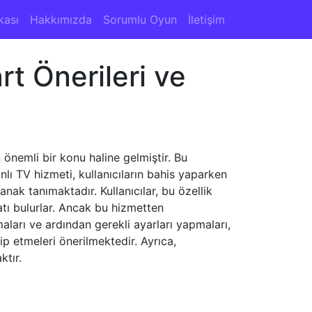
ikası
Hakkımızda
Sorumlu Oyun
İletişim
rt Önerileri ve
n önemli bir konu haline gelmiştir. Bu
nlı TV hizmeti, kullanıcıların bahis yaparken
nak tanımaktadır. Kullanıcılar, bu özellik
tı bulurlar. Ancak bu hizmetten
aları ve ardından gerekli ayarları yapmaları,
ip etmeleri önerilmektedir. Ayrıca,
ktır.