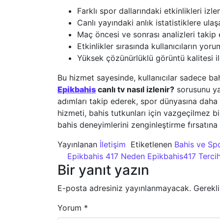
Farklı spor dallarındaki etkinlikleri izle
Canlı yayındaki anlık istatistiklere ula
Maç öncesi ve sonrası analizleri takip
Etkinlikler sırasında kullanıcıların yor
Yüksek çözünürlüklü görüntü kalitesi i
Bu hizmet sayesinde, kullanıcılar sadece ba
Epikbahis
canlı tv nasıl izlenir?
sorusunu yan
adımları takip ederek, spor dünyasına daha
hizmeti, bahis tutkunları için vazgeçilmez b
bahis deneyimlerini zenginleştirme fırsatına 
Yayınlanan
İletişim
Etiketlenen
Bahis ve Sp
Yazı dolaşımı
Epikbahis 417 Neden Epikbahis417 Tercih
Bir yanıt yazın
E-posta adresiniz yayınlanmayacak.
Gerekli
Yorum
*