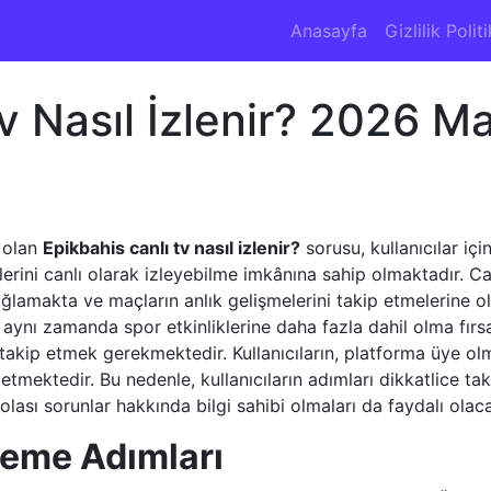
Anasayfa
Gizlilik Polit
v Nasıl İzlenir? 2026 Ma
i olan
Epikbahis canlı tv nasıl izlenir?
sorusu, kullanıcılar içi
klerini canlı olarak izleyebilme imkânına sahip olmaktadır. Ca
ğlamakta ve maçların anlık gelişmelerini takip etmelerine ola
nı zamanda spor etkinliklerine daha fazla dahil olma fırsa
 takip etmek gerekmektedir. Kullanıcıların, platforma üye olm
tmektedir. Bu nedenle, kullanıcıların adımları dikkatlice tak
 olası sorunlar hakkında bilgi sahibi olmaları da faydalı olaca
leme Adımları