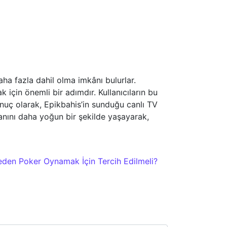
ha fazla dahil olma imkânı bulurlar.
çin önemli bir adımdır. Kullanıcıların bu
nuç olarak, Epikbahis’in sunduğu canlı TV
canını daha yoğun bir şekilde yaşayarak,
den Poker Oynamak İçin Tercih Edilmeli?