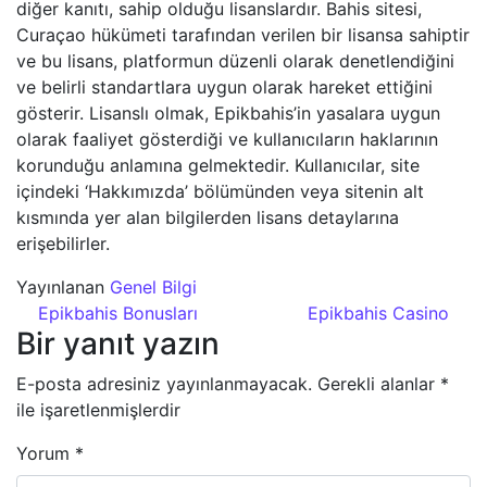
diğer kanıtı, sahip olduğu lisanslardır. Bahis sitesi,
Curaçao hükümeti tarafından verilen bir lisansa sahiptir
ve bu lisans, platformun düzenli olarak denetlendiğini
ve belirli standartlara uygun olarak hareket ettiğini
gösterir. Lisanslı olmak, Epikbahis’in yasalara uygun
olarak faaliyet gösterdiği ve kullanıcıların haklarının
korunduğu anlamına gelmektedir. Kullanıcılar, site
içindeki ‘Hakkımızda’ bölümünden veya sitenin alt
kısmında yer alan bilgilerden lisans detaylarına
erişebilirler.
Yayınlanan
Genel Bilgi
Yazı dolaşımı
Epikbahis Bonusları
Epikbahis Casino
Bir yanıt yazın
E-posta adresiniz yayınlanmayacak.
Gerekli alanlar
*
ile işaretlenmişlerdir
Yorum
*