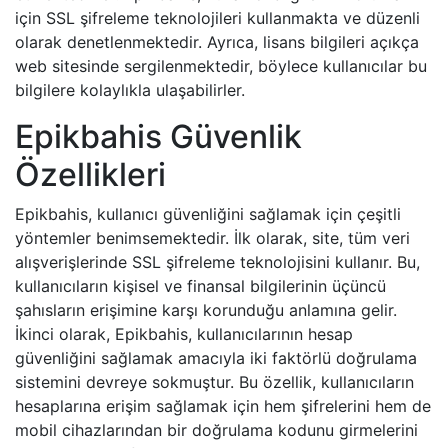
için SSL şifreleme teknolojileri kullanmakta ve düzenli
olarak denetlenmektedir. Ayrıca, lisans bilgileri açıkça
web sitesinde sergilenmektedir, böylece kullanıcılar bu
bilgilere kolaylıkla ulaşabilirler.
Epikbahis Güvenlik
Özellikleri
Epikbahis, kullanıcı güvenliğini sağlamak için çeşitli
yöntemler benimsemektedir. İlk olarak, site, tüm veri
alışverişlerinde SSL şifreleme teknolojisini kullanır. Bu,
kullanıcıların kişisel ve finansal bilgilerinin üçüncü
şahısların erişimine karşı korunduğu anlamına gelir.
İkinci olarak, Epikbahis, kullanıcılarının hesap
güvenliğini sağlamak amacıyla iki faktörlü doğrulama
sistemini devreye sokmuştur. Bu özellik, kullanıcıların
hesaplarına erişim sağlamak için hem şifrelerini hem de
mobil cihazlarından bir doğrulama kodunu girmelerini