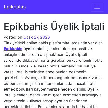
İçeriğe geç
Epikbahis
Ana gezinti
Epikbahis Üyelik İptali
Posted on
Ocak 27, 2026
Türkiye’deki online bahis platformları arasında yer alan
Epikbahis
üyelik iptali
işlemleri oldukça basit ve
anlaşılır adımlardan oluşmaktadır. Üyelik iptali
sürecinde dikkat etmeniz gereken birkaç önemli nokta
bulunur. Öncelikle, hesabınızda herhangi bir bakiye
varsa, iptal işleminden önce bunları çekmeniz
gerekebilir. Ayrıca, aktif herhangi bir bonusunuz varsa,
bu bonusların şartlarını tamamlamadan hesabı iptal
etmek bonusları kaybetmenize neden olabilir. Üyelik
iptal işlemleri, genellikle müşteri hizmetleri aracılığıyla
veya sitenin kullanıcı hesap ayarları üzerinden
gerçekleştirilebilir. Bu işlemler sırasında herhangi bir