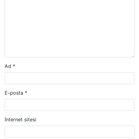
Ad
*
E-posta
*
İnternet sitesi