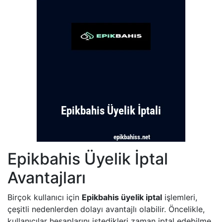
Epikbahis Üyelik İptal
Avantajları
Birçok kullanıcı için
Epikbahis üyelik iptal
işlemleri,
çeşitli nedenlerden dolayı avantajlı olabilir. Öncelikle,
kullanıcılar hesaplarını istedikleri zaman iptal edebilme