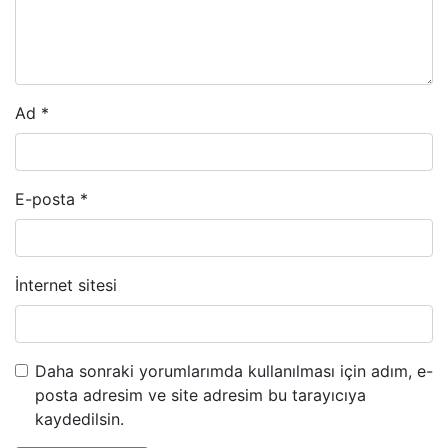
Ad
*
E-posta
*
İnternet sitesi
Daha sonraki yorumlarımda kullanılması için adım, e-
posta adresim ve site adresim bu tarayıcıya
kaydedilsin.