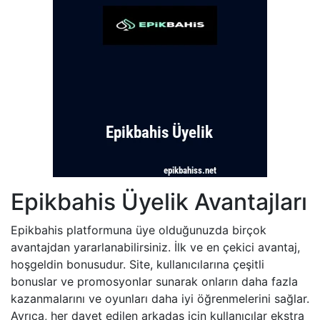
Epikbahis Üyelik Avantajları
Epikbahis platformuna üye olduğunuzda birçok
avantajdan yararlanabilirsiniz. İlk ve en çekici avantaj,
hoşgeldin bonusudur. Site, kullanıcılarına çeşitli
bonuslar ve promosyonlar sunarak onların daha fazla
kazanmalarını ve oyunları daha iyi öğrenmelerini sağlar.
Ayrıca, her davet edilen arkadaş için kullanıcılar ekstra