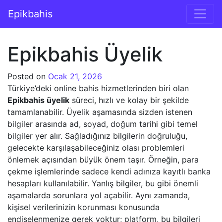
İçeriğe geç
Epikbahis
Ana gezinti
Epikbahis Üyelik
Posted on
Ocak 21, 2026
Türkiye’deki online bahis hizmetlerinden biri olan
Epikbahis üyelik
süreci, hızlı ve kolay bir şekilde
tamamlanabilir. Üyelik aşamasında sizden istenen
bilgiler arasında ad, soyad, doğum tarihi gibi temel
bilgiler yer alır. Sağladığınız bilgilerin doğruluğu,
gelecekte karşılaşabileceğiniz olası problemleri
önlemek açısından büyük önem taşır. Örneğin, para
çekme işlemlerinde sadece kendi adınıza kayıtlı banka
hesapları kullanılabilir. Yanlış bilgiler, bu gibi önemli
aşamalarda sorunlara yol açabilir. Aynı zamanda,
kişisel verilerinizin korunması konusunda
endişelenmenize gerek yoktur; platform, bu bilgileri